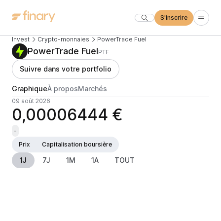
S'inscrire
Invest
Crypto-monnaies
PowerTrade Fuel
PowerTrade Fuel
PTF
Suivre dans votre portfolio
Graphique
À propos
Marchés
09 août 2026
0,00006444 €
-
Prix
Capitalisation boursière
1J
7J
1M
1A
TOUT