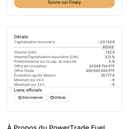
Suivre sur Finary
Détails
Capitalisation boursière
23 134 €
-
#
13156
Volume (24h)
722 €
Volume/Capitalisation boursière (24h)
3,12 %
Prédominance sur la cap. du marché
0 %
Offre en circulation
24 569 754
PTF
Offre Totale
400 000 000
PTF
Évaluation après dilution
25 777 €
Minimum sur 24 h
- €
Maximum sur 24 h
- €
Liens officiels
Site internet
Github
À Propos du PowerTrade Fuel