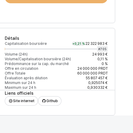
Détails
Capitalisation boursière
22 322 983 €
+0,21 %
#
705
Volume (24h)
24 993 €
Volume/Capitalisation boursière (24h)
0,11 %
Prédominance sur la cap. du marché
0 %
)
% du volume
Confiance
Mis à jour
Offre en circulation
24 000 000
PRDT
Offre Totale
60 000 000
PRDT
Évaluation après dilution
55 807 457 €
Minimum sur 24 h
0,925074 €
Maximum sur 24 h
0,930332 €
Liens officiels
$
100 %
Récemment
ÉLEVÉE
Site internet
Github