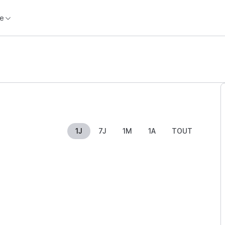
e
1J
7J
1M
1A
TOUT