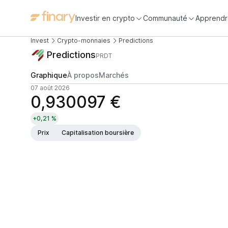
Investir en crypto
Communauté
Apprendr
Invest
Crypto-monnaies
Predictions
Predictions
PRDT
Graphique
À propos
Marchés
07 août 2026
0,930097 €
+0,21 %
Prix
Capitalisation boursière