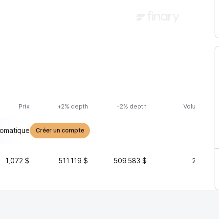
Prix
+2% depth
-2% depth
Volume (24h
tomatique
Créer un compte
1,072 $
511 119 $
509 583 $
28 798 