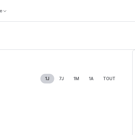
e
1J
7J
1M
1A
TOUT