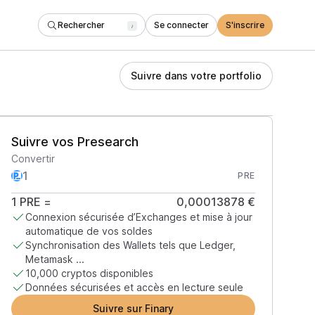
Rechercher
Se connecter
S'inscrire
/
Suivre dans votre portfolio
Suivre vos Presearch
Convertir
PRE
1
PRE
=
0,00013878 €
Connexion sécurisée d’Exchanges et mise à jour
automatique de vos soldes
Synchronisation des Wallets tels que Ledger,
Metamask ...
10,000 cryptos disponibles
Données sécurisées et accès en lecture seule
Suivre sur Finary