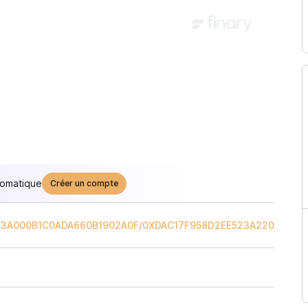
tomatique
Créer un compte
F3A000B1C0ADA660B1902A0F
/
0XDAC17F958D2EE523A22062069