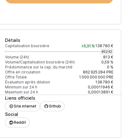
Détails
Capitalisation boursière
138 780 €
+5,31 %
#
5242
Volume (24h)
813 €
Volume/Capitalisation boursière (24h)
0,59 %
Prédominance sur la cap. du marché
0 %
Prix
+2% depth
Offre en circulation
862 925 284
PRE
Offre Totale
1 000 000 000
PRE
Évaluation après dilution
138 780 €
Minimum sur 24 h
0,00011946 €
Maximum sur 24 h
0,00013891 €
Liens officiels
94597C13D831EC7
0,00016037 $
226 $
Site internet
Github
Social
0,00015543 $
21 $
Reddit