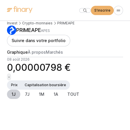
S'inscrire
Invest
Crypto-monnaies
PRIMEAPE
PRIMEAPE
APES
Suivre dans votre portfolio
Graphique
À propos
Marchés
08 août 2026
0,00000798 €
-
Prix
Capitalisation boursière
1J
7J
1M
1A
TOUT