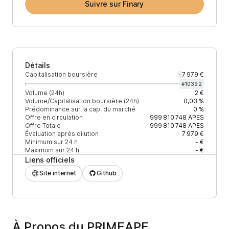
Suivre sur Finary
Détails
Capitalisation boursière
7 979 €
-
#
10392
Volume (24h)
2 €
Volume/Capitalisation boursière (24h)
0,03 %
Prédominance sur la cap. du marché
0 %
Offre en circulation
999 810 748
APES
Offre Totale
999 810 748
APES
Évaluation après dilution
7 979 €
Minimum sur 24 h
- €
Maximum sur 24 h
- €
Liens officiels
Site internet
Github
À Propos du PRIMEAPE