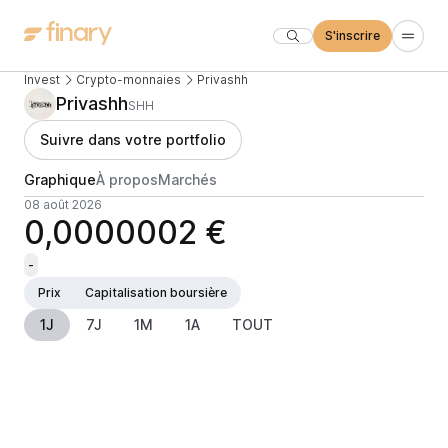
S'inscrire
Invest
Crypto-monnaies
Privashh
Privashh
SHH
Suivre dans votre portfolio
Graphique
À propos
Marchés
08 août 2026
0,0000002 €
-
Prix
Capitalisation boursière
1J
7J
1M
1A
TOUT