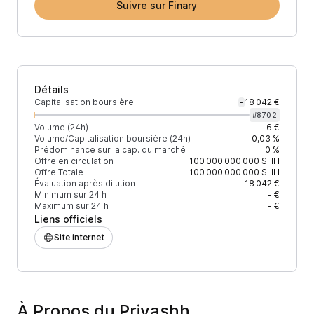
Suivre sur Finary
Détails
Capitalisation boursière
18 042 €
-
#
8702
Volume (24h)
6 €
Volume/Capitalisation boursière (24h)
0,03 %
Prédominance sur la cap. du marché
0 %
Offre en circulation
100 000 000 000
SHH
Offre Totale
100 000 000 000
SHH
Évaluation après dilution
18 042 €
Minimum sur 24 h
- €
Maximum sur 24 h
- €
Liens officiels
Site internet
À Propos du Privashh