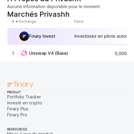
Aucune information disponible pour le moment.
Marchés Privashh
#
Exchange
Paire
Finary Invest
Investissez en pilote automat
Uniswap V4 (Base)
1
0,000000
PRODUIT
Portfolio Tracker
Investir en crypto
Finary Plus
Finary Pro
RESSOURCES
Mises à jour du produit