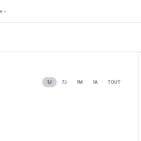
e
1J
7J
1M
1A
TOUT