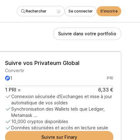
Rechercher
Se connecter
S'inscrire
/
Suivre dans votre portfolio
Suivre vos Privateum Global
Convertir
PRI
1
PRI
=
6,33 €
Connexion sécurisée d’Exchanges et mise à jour
automatique de vos soldes
Synchronisation des Wallets tels que Ledger,
Metamask ...
10,000 cryptos disponibles
Données sécurisées et accès en lecture seule
Suivre sur Finary