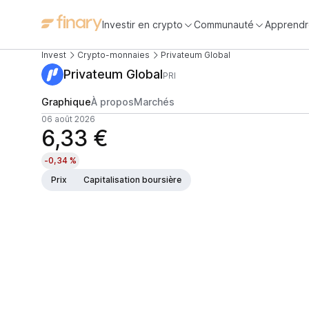
Investir en crypto
Communauté
Apprendr
Invest
Crypto-monnaies
Privateum Global
Privateum Global
PRI
Graphique
À propos
Marchés
06 août 2026
6,33 €
-0,34 %
Prix
Capitalisation boursière