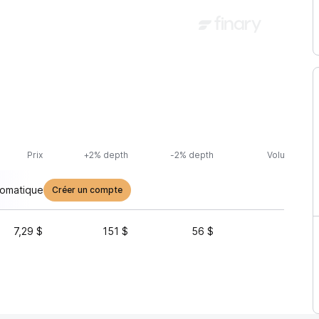
Prix
+2% depth
-2% depth
Volume (24h
tomatique
Créer un compte
7,29 $
151 $
56 $
2 951 