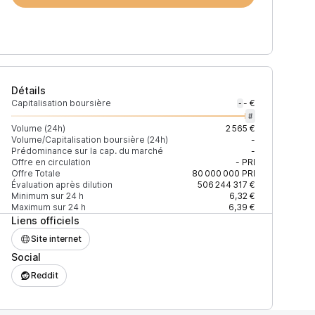
Détails
Capitalisation boursière
- €
-
#
Volume (24h)
2 565 €
Volume/Capitalisation boursière (24h)
-
Prédominance sur la cap. du marché
-
)
% du volume
Confiance
Mis à jour
Offre en circulation
-
PRI
Offre Totale
80 000 000
PRI
Évaluation après dilution
506 244 317 €
Minimum sur 24 h
6,32 €
Maximum sur 24 h
6,39 €
Liens officiels
$
99,84 %
Récemment
ÉLEVÉE
Site internet
Social
Reddit