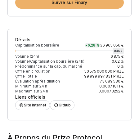
Suivre sur Finary
Détails
Capitalisation boursière
36 965 056 €
+0,28 %
#
467
Volume (24h)
6 875 €
Volume/Capitalisation boursière (24h)
0,02 %
Prédominance sur la cap. du marché
0 %
Offre en circulation
50 575 000 000
PRIZE
Offre Totale
99 999 997 831
PRIZE
Évaluation après dilution
73 089 580 €
Minimum sur 24 h
0,00071811 €
Maximum sur 24 h
0,00073252 €
Liens officiels
Site internet
Github
À Propos du Prize Protocol