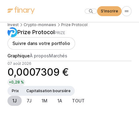
S'inscrire
Invest
Crypto-monnaies
Prize Protocol
Prize Protocol
PRIZE
Suivre dans votre portfolio
Graphique
À propos
Marchés
07 août 2026
0,0007309 €
+0,28 %
Prix
Capitalisation boursière
1J
7J
1M
1A
TOUT