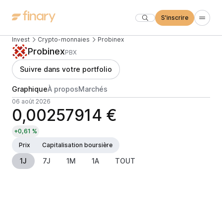
S'inscrire
Invest
Crypto-monnaies
Probinex
Probinex
PBX
Suivre dans votre portfolio
Graphique
À propos
Marchés
06 août 2026
0,00257914 €
+0,61 %
Prix
Capitalisation boursière
1J
7J
1M
1A
TOUT