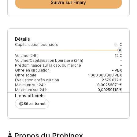
Suivre sur Finary
Détails
Capitalisation boursière
- €
-
#
Volume (24h)
12 €
Volume/Capitalisation boursière (24h)
-
Prédominance sur la cap. du marché
-
Offre en circulation
-
PBX
Offre Totale
1 000 000 000
PBX
Évaluation après dilution
2 579 077 €
Minimum sur 24 h
0,00256871 €
Maximum sur 24 h
0,00259118 €
Liens officiels
Site internet
À Propos du Probinex