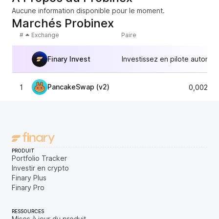
Aucune information disponible pour le moment.
Marchés Probinex
#
Exchange
Paire
Finary Invest
Investissez en pilote automat
PancakeSwap (v2)
1
0,00297
PRODUIT
Portfolio Tracker
Investir en crypto
Finary Plus
Finary Pro
RESSOURCES
Mises à jour du produit