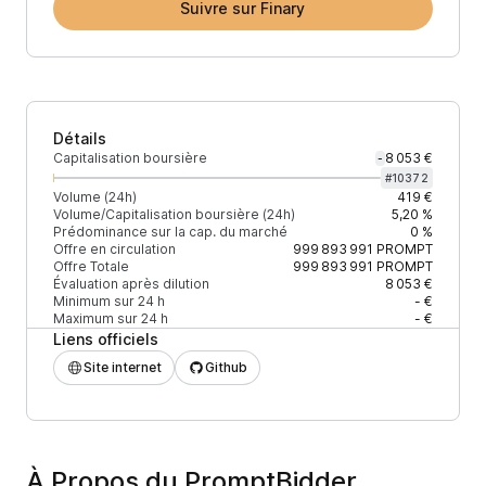
Suivre sur Finary
Détails
Capitalisation boursière
8 053 €
-
#
10372
Volume (24h)
419 €
Volume/Capitalisation boursière (24h)
5,20 %
Prédominance sur la cap. du marché
0 %
Offre en circulation
999 893 991
PROMPT
Offre Totale
999 893 991
PROMPT
Évaluation après dilution
8 053 €
Minimum sur 24 h
- €
Maximum sur 24 h
- €
Liens officiels
Site internet
Github
À Propos du PromptBidder