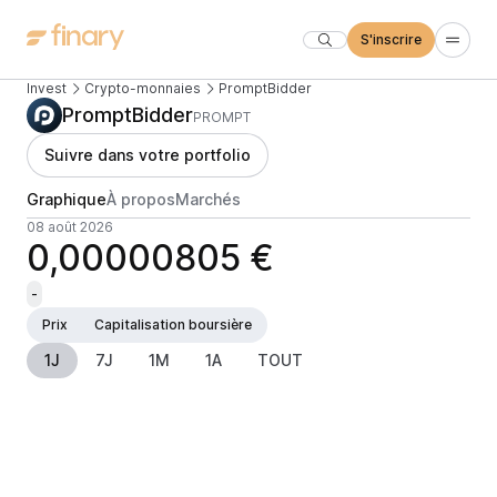
S'inscrire
Invest
Crypto-monnaies
PromptBidder
PromptBidder
PROMPT
Suivre dans votre portfolio
Graphique
À propos
Marchés
08 août 2026
0,00000805 €
-
Prix
Capitalisation boursière
1J
7J
1M
1A
TOUT