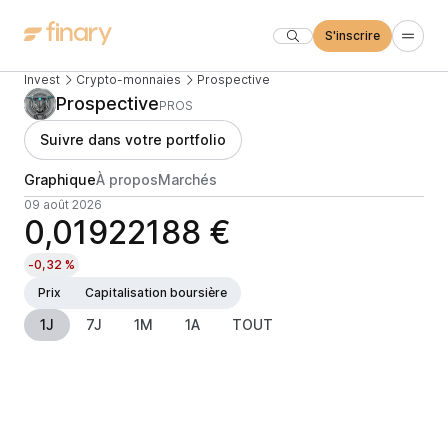
S'inscrire
Invest
Crypto-monnaies
Prospective
Prospective
PROS
Suivre dans votre portfolio
Graphique
À propos
Marchés
09 août 2026
0,01922188 €
-0,32 %
Prix
Capitalisation boursière
1J
7J
1M
1A
TOUT