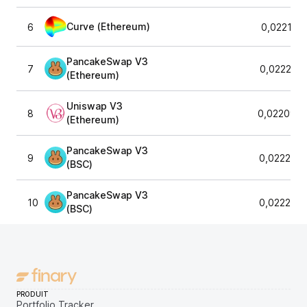
Curve (Ethereum)
6
0,022194
PancakeSwap V3
7
0,022220
(Ethereum)
Uniswap V3
8
0,0220957
(Ethereum)
PancakeSwap V3
9
0,022202
(BSC)
PancakeSwap V3
10
0,022256
(BSC)
PRODUIT
Portfolio Tracker