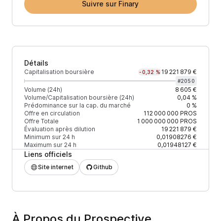
Suivre sur Finary
Détails
Capitalisation boursière
19 221 879 €
-0,32 %
#
2050
Volume (24h)
8 605 €
Volume/Capitalisation boursière (24h)
0,04 %
Prédominance sur la cap. du marché
0 %
Offre en circulation
112 000 000
PROS
Offre Totale
1 000 000 000
PROS
Évaluation après dilution
19 221 879 €
Minimum sur 24 h
0,01908276 €
Maximum sur 24 h
0,01948127 €
Liens officiels
Site internet
Github
À Propos du Prospective