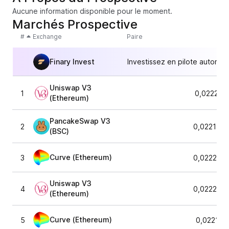
Aucune information disponible pour le moment.
Marchés Prospective
#
Exchange
Paire
Finary Invest
Investissez en pilote automat
Uniswap V3
1
0,022211
(Ethereum)
PancakeSwap V3
2
0,022145
(BSC)
Curve (Ethereum)
3
0,022256
Uniswap V3
4
0,022256
(Ethereum)
Curve (Ethereum)
5
0,022192