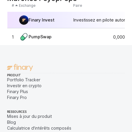
#
Exchange
Paire
Finary Invest
Investissez en pilote automat
PumpSwap
1
0,000002
PRODUIT
Portfolio Tracker
Investir en crypto
Finary Plus
Finary Pro
RESSOURCES
Mises à jour du produit
Blog
Calculatrice d'intérêts composés