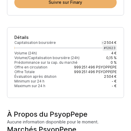
Suivre sur Finary
Détails
Capitalisation boursière
2 504 €
-
#
12623
Volume (24h)
4 €
Volume/Capitalisation boursière (24h)
0,15 %
Prédominance sur la cap. du marché
0 %
Offre en circulation
999 251 496
PSYOPPEPE
Offre Totale
999 251 496
PSYOPPEPE
Évaluation après dilution
2 504 €
Minimum sur 24 h
- €
Maximum sur 24 h
- €
À Propos du PsyopPepe
Aucune information disponible pour le moment.
Marchés PsyopPepe