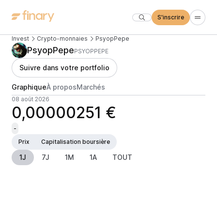
S'inscrire
Invest
Crypto-monnaies
PsyopPepe
PsyopPepe
PSYOPPEPE
Suivre dans votre portfolio
Graphique
À propos
Marchés
08 août 2026
0,00000251 €
-
Prix
Capitalisation boursière
1J
7J
1M
1A
TOUT