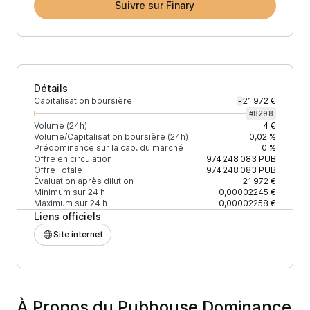
Suivre sur Finary
Détails
Capitalisation boursière
21 972 €
-
#
8298
Volume (24h)
4 €
Volume/Capitalisation boursière (24h)
0,02 %
Prédominance sur la cap. du marché
0 %
Offre en circulation
974 248 083
PUB
Offre Totale
974 248 083
PUB
Évaluation après dilution
21 972 €
Minimum sur 24 h
0,00002245 €
Maximum sur 24 h
0,00002258 €
Liens officiels
Site internet
À Propos du Pubhouse Dominance