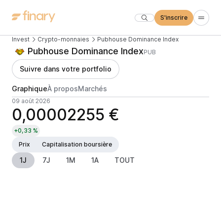
S'inscrire
Invest
Crypto-monnaies
Pubhouse Dominance Index
Pubhouse Dominance Index
PUB
Suivre dans votre portfolio
Graphique
À propos
Marchés
09 août 2026
0,00002255 €
+0,33 %
Prix
Capitalisation boursière
1J
7J
1M
1A
TOUT