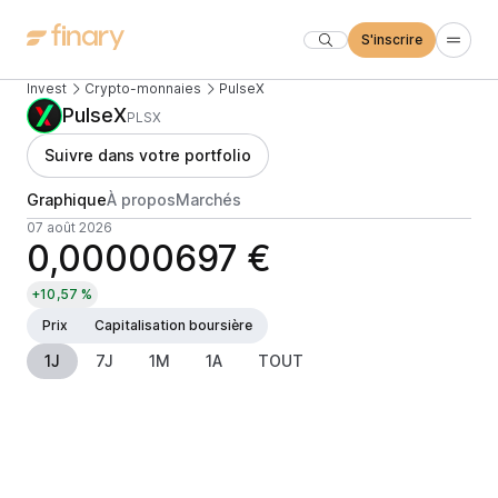
S'inscrire
Invest
Crypto-monnaies
PulseX
PulseX
PLSX
Suivre dans votre portfolio
Graphique
À propos
Marchés
07 août 2026
0,00000697 €
+10,57 %
Prix
Capitalisation boursière
1J
7J
1M
1A
TOUT