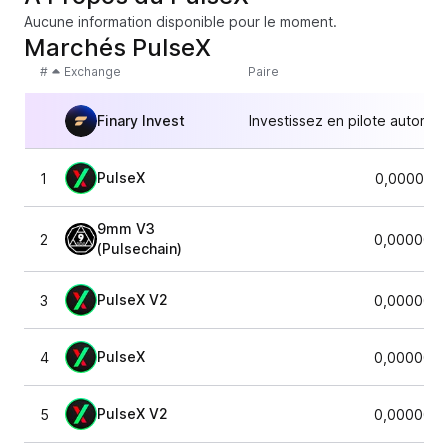
Aucune information disponible pour le moment.
Marchés PulseX
#
Exchange
Paire
Finary Invest
Investissez en pilote automat
PulseX
1
0,0000080
9mm V3
2
0,0000080
(Pulsechain)
PulseX V2
3
0,0000080
PulseX
4
0,0000080
PulseX V2
5
0,0000080