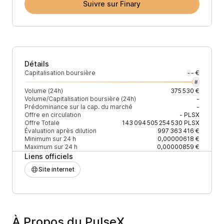
Suivre sur Finary
Détails
Capitalisation boursière
- €
-
#
Volume (24h)
375 530 €
Volume/Capitalisation boursière (24h)
-
Prédominance sur la cap. du marché
-
Offre en circulation
-
PLSX
Offre Totale
143 094 505 254 530
PLSX
Évaluation après dilution
997 363 416 €
Minimum sur 24 h
0,00000618 €
Maximum sur 24 h
0,00000859 €
Liens officiels
Site internet
À Propos du PulseX