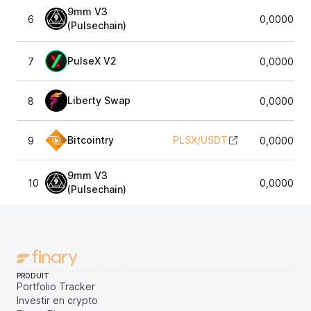
9mm V3
6
0,0000080
(Pulsechain)
PulseX V2
7
0,0000080
Liberty Swap
8
0,0000080
Bitcointry
PLSX
/
USDT
9
0,0000080
9mm V3
10
0,0000080
(Pulsechain)
PRODUIT
Portfolio Tracker
Investir en crypto