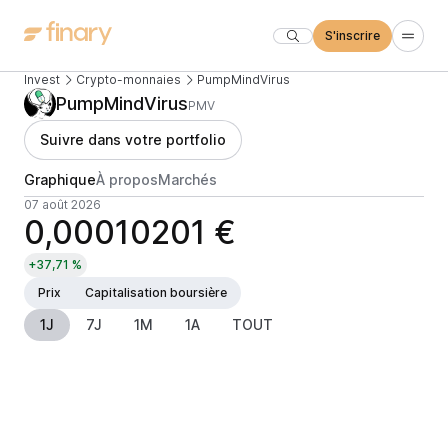
S'inscrire
Invest
Crypto-monnaies
PumpMindVirus
PumpMindVirus
PMV
Suivre dans votre portfolio
Graphique
À propos
Marchés
07 août 2026
0,00010201 €
+37,71 %
Prix
Capitalisation boursière
1J
7J
1M
1A
TOUT