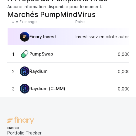
Aucune information disponible pour le moment.
Marchés PumpMindVirus
#
Exchange
Paire
Finary Invest
Investissez en pilote automat
PumpSwap
1
0,00011
Raydium
2
0,00011
Raydium (CLMM)
3
0,00011
PRODUIT
Portfolio Tracker