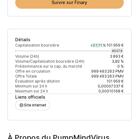
Suivre sur Finary
Détails
Capitalisation boursière
101 959 €
+37,71 %
#
5478
Volume (24h)
3 893 €
Volume/Capitalisation boursière (24h)
3,82 %
Prédominance sur la cap. du marché
0 %
Offre en circulation
999 493 263
PMV
Offre Totale
999 493 263
PMV
Évaluation après dilution
101 959 €
Minimum sur 24 h
0,00007337 €
Maximum sur 24 h
0,00010168 €
Liens officiels
Site internet
À Propos du PumpMindVirus