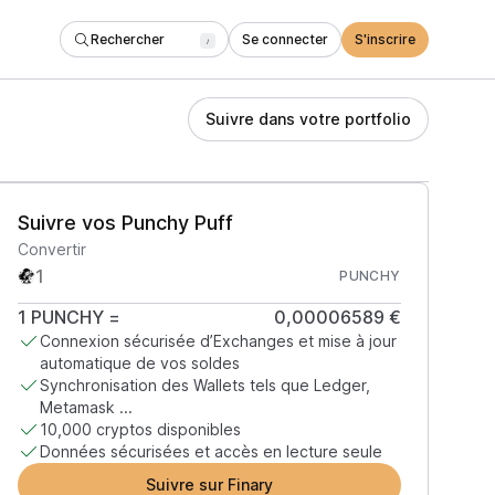
Rechercher
Se connecter
S'inscrire
/
Suivre dans votre portfolio
Suivre vos Punchy Puff
Convertir
PUNCHY
1
PUNCHY
=
0,00006589 €
Connexion sécurisée d’Exchanges et mise à jour
automatique de vos soldes
Synchronisation des Wallets tels que Ledger,
Metamask ...
10,000 cryptos disponibles
Données sécurisées et accès en lecture seule
Suivre sur Finary