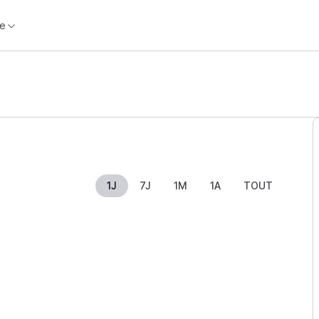
e
1J
7J
1M
1A
TOUT