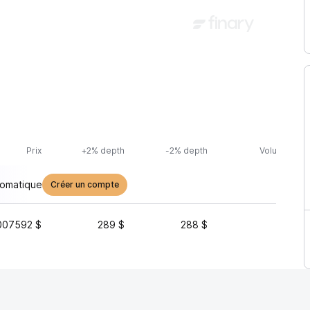
Prix
+2% depth
-2% depth
Volume (24h
tomatique
Créer un compte
007592 $
289 $
288 $
7 