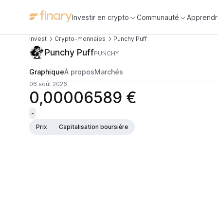
Investir en crypto
Communauté
Apprendr
Invest
Crypto-monnaies
Punchy Puff
Punchy Puff
PUNCHY
Graphique
À propos
Marchés
06 août 2026
0,00006589 €
-
Prix
Capitalisation boursière