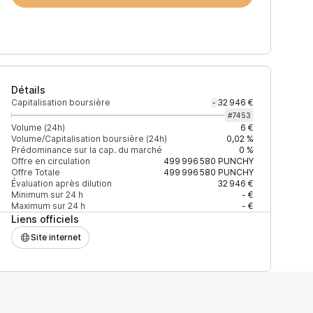
Détails
Capitalisation boursière
32 946 €
-
#
7453
Volume (24h)
6 €
Volume/Capitalisation boursière (24h)
0,02 %
Prédominance sur la cap. du marché
0 %
)
% du volume
Confiance
Mis à jour
Offre en circulation
499 996 580
PUNCHY
Offre Totale
499 996 580
PUNCHY
Évaluation après dilution
32 946 €
Minimum sur 24 h
- €
Maximum sur 24 h
- €
Liens officiels
$
100 %
Récemment
ÉLEVÉE
Site internet