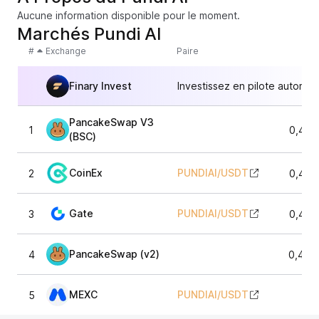
Aucune information disponible pour le moment.
Marchés Pundi AI
#
Exchange
Paire
Finary Invest
Investissez en pilote automat
PancakeSwap V3
1
0,495
(BSC)
CoinEx
PUNDIAI
/
USDT
2
0,497
Gate
PUNDIAI
/
USDT
3
0,499
PancakeSwap (v2)
4
0,495
MEXC
PUNDIAI
/
USDT
5
0,