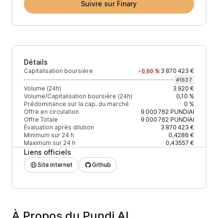
Suivre sur Finary
Détails
Capitalisation boursière
3 870 423 €
-0,60 %
#
1637
Volume (24h)
3 920 €
Volume/Capitalisation boursière (24h)
0,10 %
Prédominance sur la cap. du marché
0 %
Offre en circulation
9 000 762
PUNDIAI
Offre Totale
9 000 762
PUNDIAI
Évaluation après dilution
3 870 423 €
Minimum sur 24 h
0,4286 €
Maximum sur 24 h
0,43557 €
Liens officiels
Site internet
Github
À Propos du Pundi AI