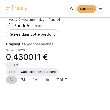
S'inscrire
Invest
Crypto-monnaies
Pundi AI
Pundi AI
PUNDIAI
Suivre dans votre portfolio
Graphique
À propos
Marchés
07 août 2026
0,430011 €
-0,60 %
Prix
Capitalisation boursière
1J
7J
1M
1A
TOUT