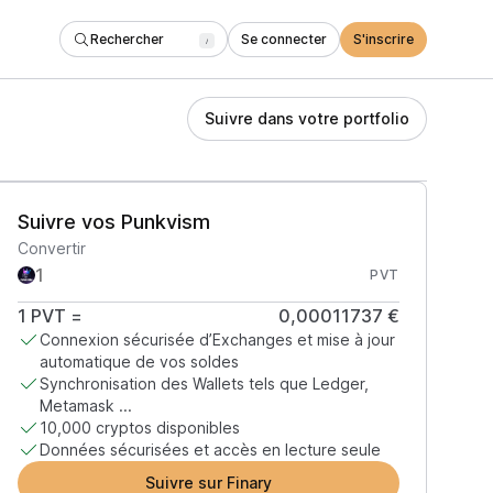
Rechercher
Se connecter
S'inscrire
/
Suivre dans votre portfolio
Suivre vos Punkvism
Convertir
PVT
1
PVT
=
0,00011737 €
Connexion sécurisée d’Exchanges et mise à jour
automatique de vos soldes
Synchronisation des Wallets tels que Ledger,
Metamask ...
10,000 cryptos disponibles
Données sécurisées et accès en lecture seule
Suivre sur Finary