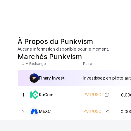
À Propos du Punkvism
Aucune information disponible pour le moment.
Marchés Punkvism
#
Exchange
Paire
Finary Invest
Investissez en pilote au
KuCoin
PVT
/
USDT
1
0,00
MEXC
PVT
/
USDT
2
0,00