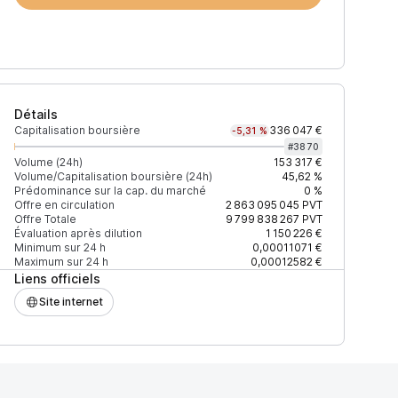
Détails
Capitalisation boursière
336 047 €
-5,31 %
#
3870
Volume (24h)
153 317 €
Volume/Capitalisation boursière (24h)
45,62 %
Prédominance sur la cap. du marché
0 %
)
% du volume
Confiance
Mis à jour
Offre en circulation
2 863 095 045
PVT
Offre Totale
9 799 838 267
PVT
Évaluation après dilution
1 150 226 €
Minimum sur 24 h
0,00011071 €
Maximum sur 24 h
0,00012582 €
Liens officiels
$
98,61 %
Récemment
ÉLEVÉE
Site internet
$
1,39 %
Récemment
ÉLEVÉE