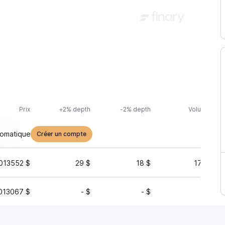
Prix
+2% depth
-2% depth
Volume (24h
tomatique
Créer un compte
013552 $
29 $
18 $
174 485 
013067 $
- $
- $
2 455 