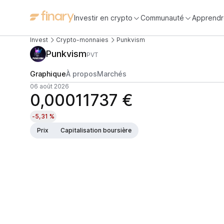
Investir en crypto
Communauté
Apprendr
Invest
Crypto-monnaies
Punkvism
Punkvism
PVT
Graphique
À propos
Marchés
06 août 2026
0,00011737 €
-5,31 %
Prix
Capitalisation boursière