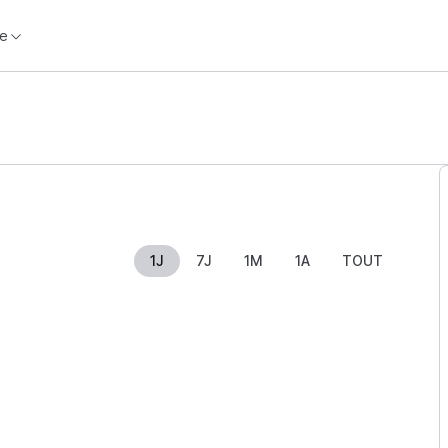
e
1J
7J
1M
1A
TOUT