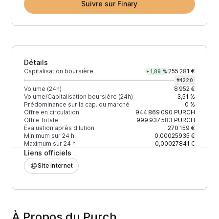
Suivre sur Finary
Détails
Capitalisation boursière
255 281 €
+1,89 %
#
4220
Volume (24h)
8 952 €
Volume/Capitalisation boursière (24h)
3,51 %
Prédominance sur la cap. du marché
0 %
Offre en circulation
944 869 090
PURCH
Offre Totale
999 937 583
PURCH
Évaluation après dilution
270 159 €
Minimum sur 24 h
0,00025935 €
Maximum sur 24 h
0,00027841 €
Liens officiels
Site internet
À Propos du Purch