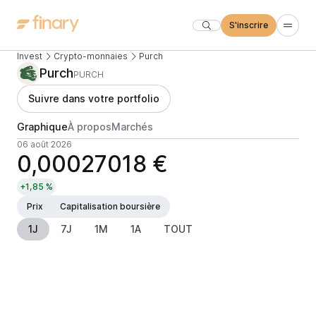
S'inscrire
Invest
Crypto-monnaies
Purch
Purch
PURCH
Suivre dans votre portfolio
Graphique
À propos
Marchés
06 août 2026
0,00027018 €
+1,85 %
Prix
Capitalisation boursière
1J
7J
1M
1A
TOUT