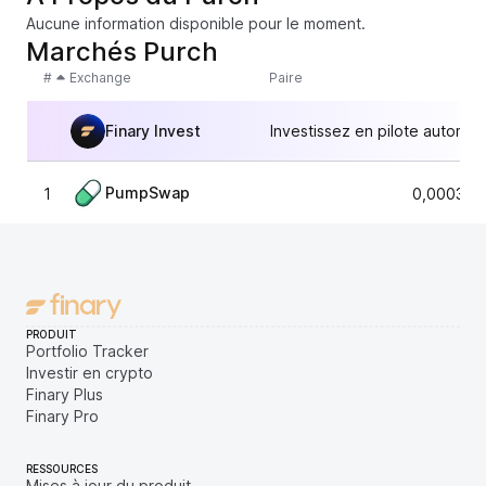
Aucune information disponible pour le moment.
Marchés Purch
#
Exchange
Paire
Finary Invest
Investissez en pilote automat
PumpSwap
1
0,000311
PRODUIT
Portfolio Tracker
Investir en crypto
Finary Plus
Finary Pro
RESSOURCES
Mises à jour du produit