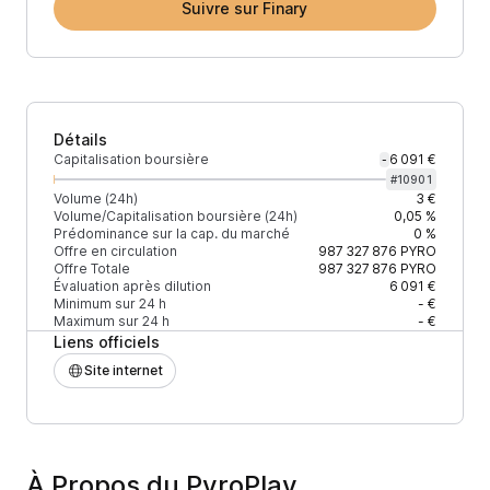
Suivre sur Finary
Détails
Capitalisation boursière
6 091 €
-
#
10901
Volume (24h)
3 €
Volume/Capitalisation boursière (24h)
0,05 %
Prédominance sur la cap. du marché
0 %
Offre en circulation
987 327 876
PYRO
Offre Totale
987 327 876
PYRO
Évaluation après dilution
6 091 €
Minimum sur 24 h
- €
Maximum sur 24 h
- €
Liens officiels
Site internet
À Propos du PyroPlay