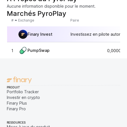
Aucune information disponible pour le moment.
Marchés PyroPlay
#
Exchange
Paire
Finary Invest
Investissez en pilote automat
PumpSwap
1
0,000007
PRODUIT
Portfolio Tracker
Investir en crypto
Finary Plus
Finary Pro
RESSOURCES
Mises à jour du produit