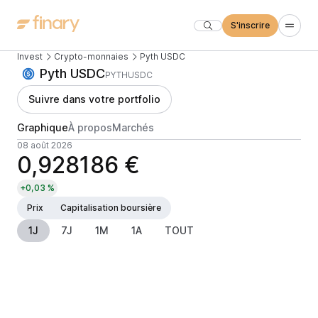
S'inscrire
Invest
Crypto-monnaies
Pyth USDC
Pyth USDC
PYTHUSDC
Suivre dans votre portfolio
Graphique
À propos
Marchés
08 août 2026
0,928186 €
+0,03 %
Prix
Capitalisation boursière
1J
7J
1M
1A
TOUT