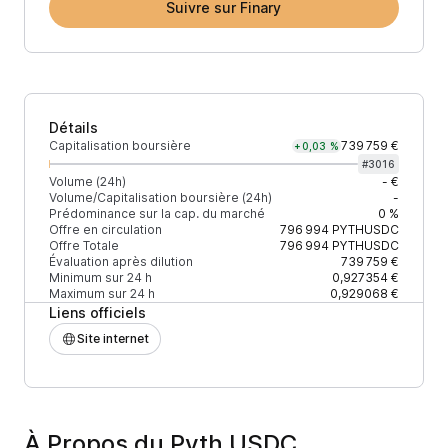
Suivre sur Finary
Détails
Capitalisation boursière
739 759 €
+0,03 %
#
3016
Volume (24h)
- €
Volume/Capitalisation boursière (24h)
-
Prédominance sur la cap. du marché
0 %
Offre en circulation
796 994
PYTHUSDC
Offre Totale
796 994
PYTHUSDC
Évaluation après dilution
739 759 €
Minimum sur 24 h
0,927354 €
Maximum sur 24 h
0,929068 €
Liens officiels
Site internet
À Propos du Pyth USDC