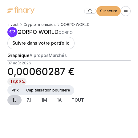
S'inscrire
Invest
Crypto-monnaies
QORPO WORLD
QORPO WORLD
QORPO
Suivre dans votre portfolio
Graphique
À propos
Marchés
07 août 2026
0,00060287 €
-13,09 %
Prix
Capitalisation boursière
1J
7J
1M
1A
TOUT