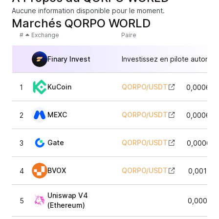
Aucune information disponible pour le moment.
Marchés QORPO WORLD
#
Exchange
Paire
Finary Invest
Investissez en pilote automat
KuCoin
QORPO
/
USDT
1
0,000698
MEXC
QORPO
/
USDT
2
0,000694
Gate
QORPO
/
USDT
3
0,000698
BVOX
QORPO
/
USDT
4
0,001766
Uniswap V4
5
0,000713
(Ethereum)