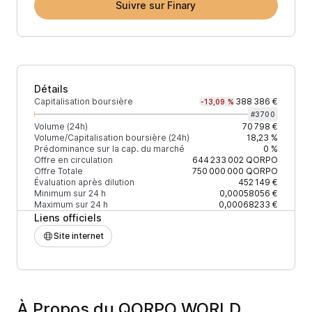
Suivre sur Finary
Détails
Capitalisation boursière
388 386 €
-13,09 %
#
3700
Volume (24h)
70 798 €
Volume/Capitalisation boursière (24h)
18,23 %
Prédominance sur la cap. du marché
0 %
Offre en circulation
644 233 002
QORPO
Offre Totale
750 000 000
QORPO
Évaluation après dilution
452 149 €
Minimum sur 24 h
0,00058056 €
Maximum sur 24 h
0,00068233 €
Liens officiels
Site internet
À Propos du QORPO WORLD