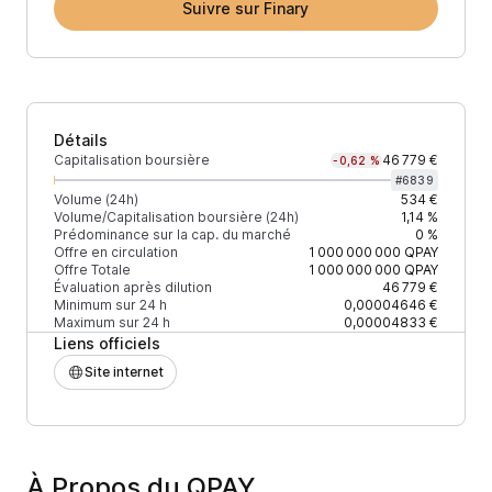
Suivre sur Finary
Détails
Capitalisation boursière
46 779 €
-0,62 %
#
6839
Volume (24h)
534 €
Volume/Capitalisation boursière (24h)
1,14 %
Prédominance sur la cap. du marché
0 %
Offre en circulation
1 000 000 000
QPAY
Offre Totale
1 000 000 000
QPAY
Évaluation après dilution
46 779 €
Minimum sur 24 h
0,00004646 €
Maximum sur 24 h
0,00004833 €
Liens officiels
Site internet
À Propos du QPAY