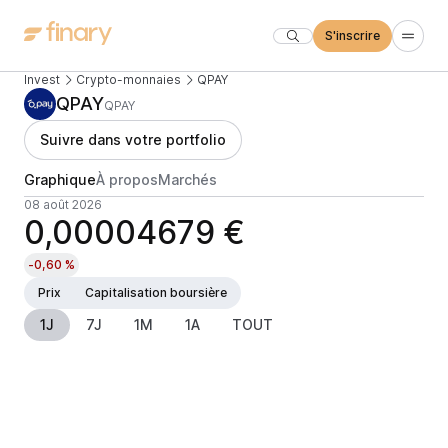
S'inscrire
Invest
Crypto-monnaies
QPAY
QPAY
QPAY
Suivre dans votre portfolio
Graphique
À propos
Marchés
08 août 2026
0,00004679 €
-0,60 %
Prix
Capitalisation boursière
1J
7J
1M
1A
TOUT