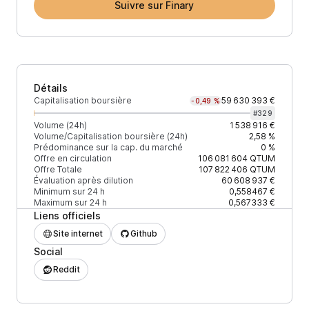
Suivre sur Finary
Détails
Capitalisation boursière
59 630 393 €
-0,49 %
#
329
Volume (24h)
1 538 916 €
Volume/Capitalisation boursière (24h)
2,58 %
Prédominance sur la cap. du marché
0 %
Offre en circulation
106 081 604
QTUM
Offre Totale
107 822 406
QTUM
Évaluation après dilution
60 608 937 €
Minimum sur 24 h
0,558467 €
Maximum sur 24 h
0,567333 €
Liens officiels
Site internet
Github
Social
Reddit