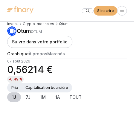
S'inscrire
Invest
Crypto-monnaies
Qtum
Qtum
QTUM
Suivre dans votre portfolio
Graphique
À propos
Marchés
07 août 2026
0,56214 €
-0,49 %
Prix
Capitalisation boursière
1J
7J
1M
1A
TOUT