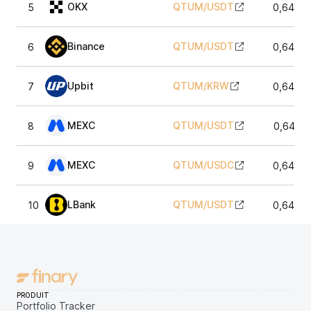
OKX
QTUM
/
USDT
5
0,6498
Binance
QTUM
/
USDT
6
0,6495
Upbit
QTUM
/
KRW
7
0,6486
MEXC
QTUM
/
USDT
8
0,6492
MEXC
QTUM
/
USDC
9
0,6490
LBank
QTUM
/
USDT
10
0,6494
PRODUIT
Portfolio Tracker