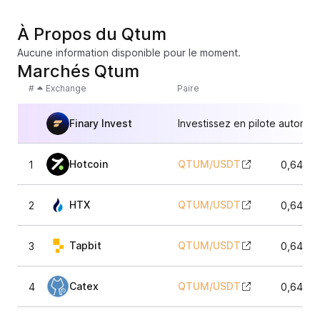
À Propos du Qtum
Aucune information disponible pour le moment.
Marchés Qtum
#
Exchange
Paire
Finary Invest
Investissez en pilote automat
Hotcoin
QTUM
/
USDT
1
0,6495
HTX
QTUM
/
USDT
2
0,6496
Tapbit
QTUM
/
USDT
3
0,6485
Catex
QTUM
/
USDT
4
0,6495