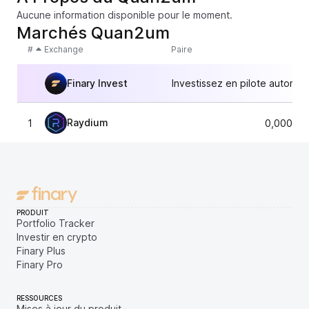
Aucune information disponible pour le moment.
Marchés Quan2um
#
Exchange
Paire
Finary Invest
Investissez en pilote automat
Raydium
1
0,000399
PRODUIT
Portfolio Tracker
Investir en crypto
Finary Plus
Finary Pro
RESSOURCES
Mises à jour du produit