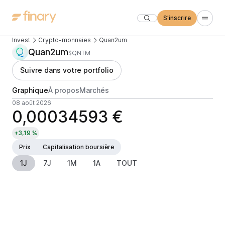
S'inscrire
Invest
Crypto-monnaies
Quan2um
Quan2um
$QNTM
Suivre dans votre portfolio
Graphique
À propos
Marchés
08 août 2026
0,00034593 €
+3,19 %
Prix
Capitalisation boursière
1J
7J
1M
1A
TOUT