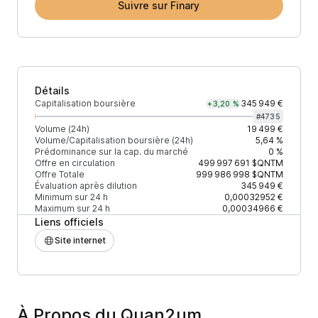
Suivre sur Finary
Détails
Capitalisation boursière
345 949 €
+3,20 %
#
4735
Volume (24h)
19 499 €
Volume/Capitalisation boursière (24h)
5,64 %
Prédominance sur la cap. du marché
0 %
Offre en circulation
499 997 691
$QNTM
Offre Totale
999 986 998
$QNTM
Évaluation après dilution
345 949 €
Minimum sur 24 h
0,00032952 €
Maximum sur 24 h
0,00034966 €
Liens officiels
Site internet
À Propos du Quan2um