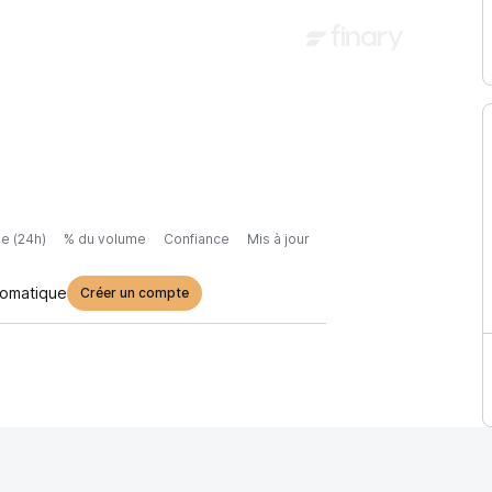
e (24h)
% du volume
Confiance
Mis à jour
tomatique
Créer un compte