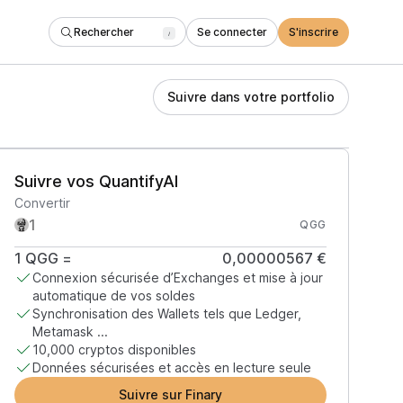
Rechercher
Se connecter
S'inscrire
/
Suivre dans votre portfolio
Suivre vos QuantifyAI
Convertir
QGG
1
QGG
=
0,00000567 €
Connexion sécurisée d’Exchanges et mise à jour
automatique de vos soldes
Synchronisation des Wallets tels que Ledger,
Metamask ...
10,000 cryptos disponibles
Données sécurisées et accès en lecture seule
Suivre sur Finary