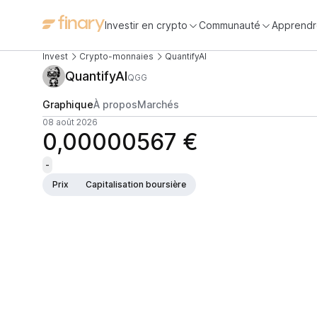
Investir en crypto
Communauté
Apprendr
Invest
Crypto-monnaies
QuantifyAI
QuantifyAI
QGG
Graphique
À propos
Marchés
08 août 2026
0,00000567 €
-
Prix
Capitalisation boursière