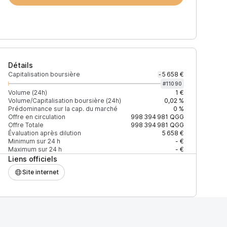
Détails
Capitalisation boursière
5 658 €
-
#
11090
Volume (24h)
1 €
Volume/Capitalisation boursière (24h)
0,02 %
Prédominance sur la cap. du marché
0 %
Offre en circulation
998 394 981
QGG
Offre Totale
998 394 981
QGG
Évaluation après dilution
5 658 €
Minimum sur 24 h
- €
Maximum sur 24 h
- €
Liens officiels
Site internet