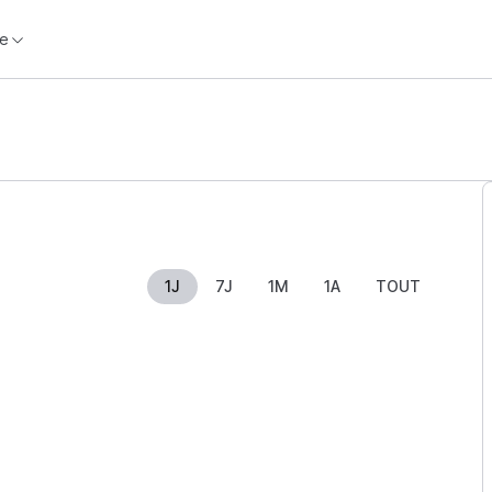
e
1J
7J
1M
1A
TOUT