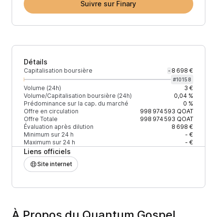
Suivre sur Finary
Détails
Capitalisation boursière
8 698 €
-
#
10158
Volume (24h)
3 €
Volume/Capitalisation boursière (24h)
0,04 %
Prédominance sur la cap. du marché
0 %
Offre en circulation
998 974 593
QOAT
Offre Totale
998 974 593
QOAT
Évaluation après dilution
8 698 €
Minimum sur 24 h
- €
Maximum sur 24 h
- €
Liens officiels
Site internet
À Propos du Quantum Gospel