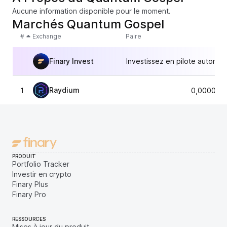
Aucune information disponible pour le moment.
Marchés Quantum Gospel
#
Exchange
Paire
Finary Invest
Investissez en pilote automat
Raydium
1
0,000010
PRODUIT
Portfolio Tracker
Investir en crypto
Finary Plus
Finary Pro
RESSOURCES
Mises à jour du produit