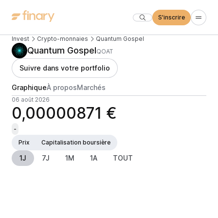
S'inscrire
Invest
Crypto-monnaies
Quantum Gospel
Quantum Gospel
QOAT
Suivre dans votre portfolio
Graphique
À propos
Marchés
06 août 2026
0,00000871 €
-
Prix
Capitalisation boursière
1J
7J
1M
1A
TOUT