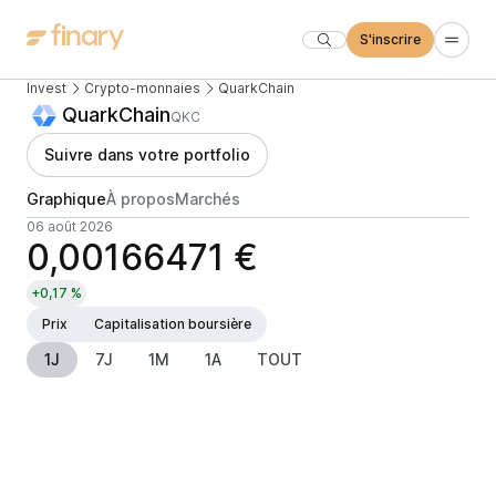
S'inscrire
Invest
Crypto-monnaies
QuarkChain
QuarkChain
QKC
Suivre dans votre portfolio
Graphique
À propos
Marchés
06 août 2026
0,00166471 €
+0,17 %
Prix
Capitalisation boursière
1J
7J
1M
1A
TOUT