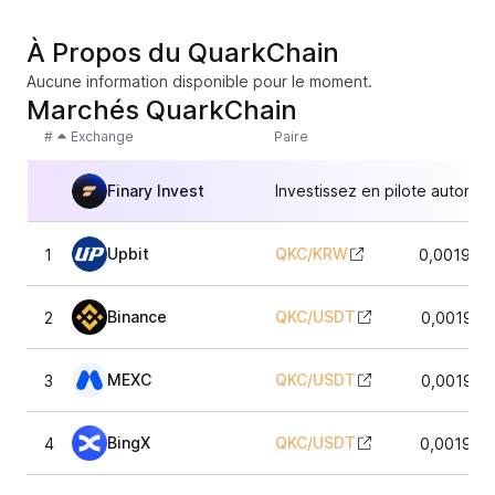
À Propos du QuarkChain
Aucune information disponible pour le moment.
Marchés QuarkChain
#
Exchange
Paire
Finary Invest
Investissez en pilote automat
Upbit
QKC
/
KRW
1
0,001925
Binance
QKC
/
USDT
2
0,001922
MEXC
QKC
/
USDT
3
0,001922
BingX
QKC
/
USDT
4
0,001924