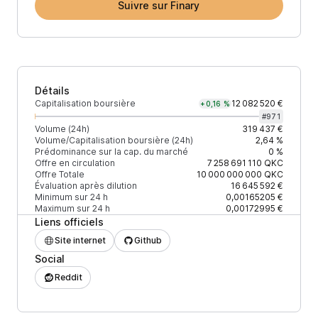
Suivre sur Finary
Détails
Capitalisation boursière
12 082 520 €
+0,16 %
#
971
Volume (24h)
319 437 €
Volume/Capitalisation boursière (24h)
2,64 %
Prédominance sur la cap. du marché
0 %
Offre en circulation
7 258 691 110
QKC
Offre Totale
10 000 000 000
QKC
Évaluation après dilution
16 645 592 €
Minimum sur 24 h
0,00165205 €
Maximum sur 24 h
0,00172995 €
Liens officiels
Site internet
Github
Social
Reddit