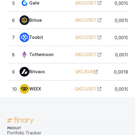
Gate
QKC
/
USDT
5
0,001910
Bitrue
QKC
/
USDT
6
0,001922
Toobit
QKC
/
USDT
7
0,001925
Tothemoon
QKC
/
USDT
8
0,001921
Bitvavo
QKC
/
EUR
9
0,001916
WEEX
QKC
/
USDT
10
0,001922
PRODUIT
Portfolio Tracker