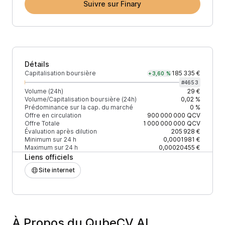
Suivre sur Finary
Détails
Capitalisation boursière
185 335 €
+3,60 %
#
4653
Volume (24h)
29 €
Volume/Capitalisation boursière (24h)
0,02 %
Prédominance sur la cap. du marché
0 %
Offre en circulation
900 000 000
QCV
Offre Totale
1 000 000 000
QCV
Évaluation après dilution
205 928 €
Minimum sur 24 h
0,0001981 €
Maximum sur 24 h
0,00020455 €
Liens officiels
Site internet
À Propos du QubeCV AI