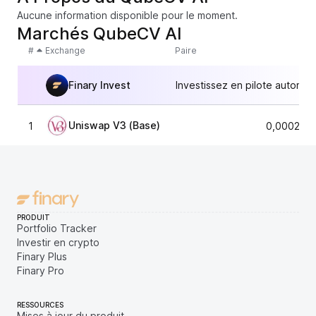
Aucune information disponible pour le moment.
Marchés QubeCV AI
#
Exchange
Paire
Finary Invest
Investissez en pilote automat
Uniswap V3 (Base)
1
0,000237
PRODUIT
Portfolio Tracker
Investir en crypto
Finary Plus
Finary Pro
RESSOURCES
Mises à jour du produit