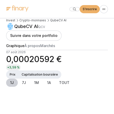
S'inscrire
Invest
Crypto-monnaies
QubeCV AI
QubeCV AI
QCV
Suivre dans votre portfolio
Graphique
À propos
Marchés
07 août 2026
0,00020592 €
+3,59 %
Prix
Capitalisation boursière
1J
7J
1M
1A
TOUT