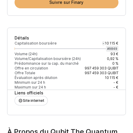
Suivre sur Finary
Détails
Capitalisation boursière
10 115 €
-
#
9849
Volume (24h)
93 €
Volume/Capitalisation boursière (24h)
0,92 %
Prédominance sur la cap. du marché
0 %
Offre en circulation
997 459 303
QUBIT
Offre Totale
997 459 303
QUBIT
Évaluation après dilution
10 115 €
Minimum sur 24 h
- €
Maximum sur 24 h
- €
Liens officiels
Site internet
À Propos du Qubit The Quantum