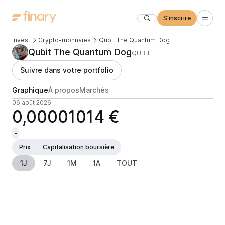
S'inscrire
Invest
Crypto-monnaies
Qubit The Quantum Dog
Qubit The Quantum Dog
QUBIT
Suivre dans votre portfolio
Graphique
À propos
Marchés
06 août 2026
0,00001014 €
-
Prix
Capitalisation boursière
1J
7J
1M
1A
TOUT