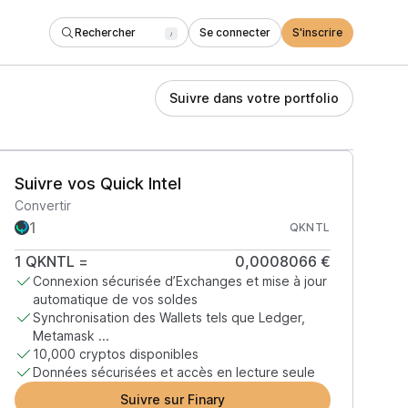
Rechercher
Se connecter
S'inscrire
/
Suivre dans votre portfolio
Suivre vos Quick Intel
Convertir
QKNTL
1
QKNTL
=
0,0008066 €
Connexion sécurisée d’Exchanges et mise à jour
automatique de vos soldes
Synchronisation des Wallets tels que Ledger,
Metamask ...
10,000 cryptos disponibles
Données sécurisées et accès en lecture seule
Suivre sur Finary