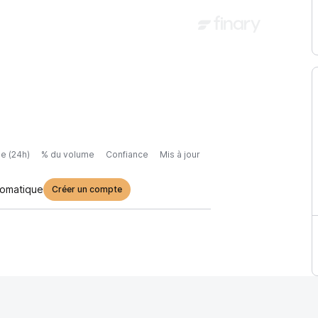
e (24h)
% du volume
Confiance
Mis à jour
tomatique
Créer un compte