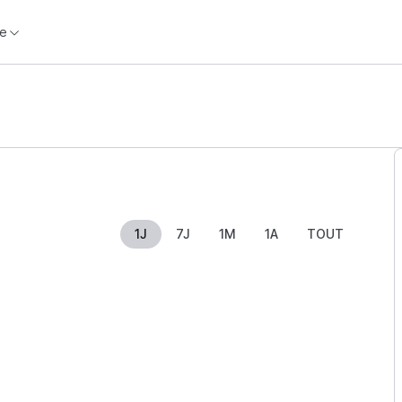
e
1J
7J
1M
1A
TOUT