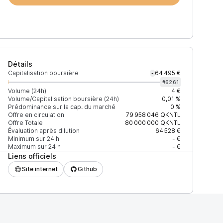
Détails
Capitalisation boursière
64 495 €
-
#
6261
Volume (24h)
4 €
Volume/Capitalisation boursière (24h)
0,01 %
Prédominance sur la cap. du marché
0 %
Offre en circulation
79 958 046
QKNTL
Offre Totale
80 000 000
QKNTL
Évaluation après dilution
64 528 €
Minimum sur 24 h
- €
Maximum sur 24 h
- €
Liens officiels
Site internet
Github