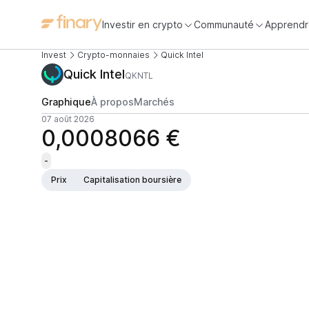
Investir en crypto
Communauté
Apprendr
Invest
Crypto-monnaies
Quick Intel
Quick Intel
QKNTL
Graphique
À propos
Marchés
07 août 2026
0,0008066 €
-
Prix
Capitalisation boursière