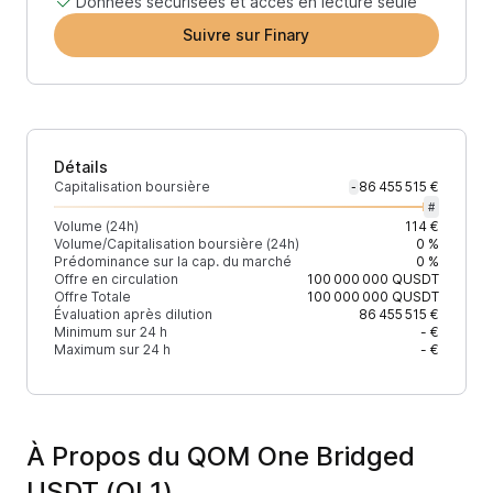
Données sécurisées et accès en lecture seule
Suivre sur Finary
Détails
Capitalisation boursière
86 455 515 €
-
#
Volume (24h)
114 €
Volume/Capitalisation boursière (24h)
0 %
Prédominance sur la cap. du marché
0 %
Offre en circulation
100 000 000
QUSDT
Offre Totale
100 000 000
QUSDT
Évaluation après dilution
86 455 515 €
Minimum sur 24 h
- €
Maximum sur 24 h
- €
À Propos du QOM One Bridged
USDT (QL1)