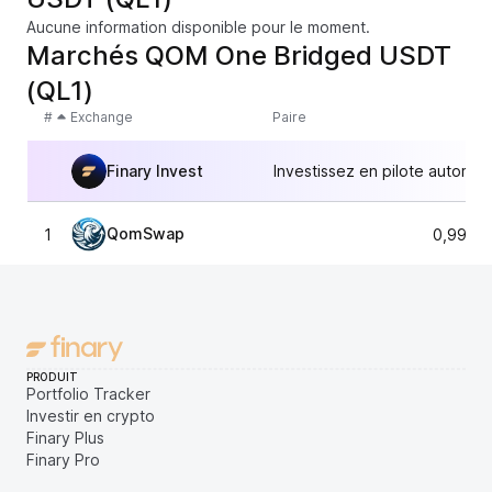
Aucune information disponible pour le moment.
Marchés QOM One Bridged USDT
(QL1)
#
Exchange
Paire
Finary Invest
Investissez en pilote automat
QomSwap
1
0,9993
PRODUIT
Portfolio Tracker
Investir en crypto
Finary Plus
Finary Pro