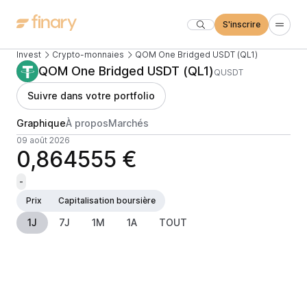
S'inscrire
Invest
Crypto-monnaies
QOM One Bridged USDT (QL1)
QOM One Bridged USDT (QL1)
QUSDT
Suivre dans votre portfolio
Graphique
À propos
Marchés
09 août 2026
0,864555 €
-
Prix
Capitalisation boursière
1J
7J
1M
1A
TOUT