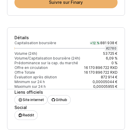
Suivre sur Finary
Détails
Capitalisation boursière
881 938 €
+12 %
#
2780
Volume (24h)
53 725 €
Volume/Capitalisation boursière (24h)
6,09 %
Prédominance sur la cap. du marché
0 %
Offre en circulation
16 170 896 722
RXD
Offre Totale
16 170 896 722
RXD
Évaluation après dilution
872 914 €
Minimum sur 24 h
0,00005044 €
Maximum sur 24 h
0,00005955 €
Liens officiels
Site internet
Github
Social
Reddit