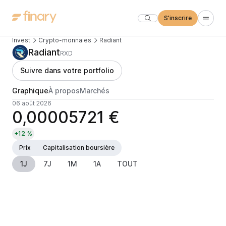
S'inscrire
Invest
Crypto-monnaies
Radiant
Radiant
RXD
Suivre dans votre portfolio
Graphique
À propos
Marchés
06 août 2026
0,00005721 €
+12 %
Prix
Capitalisation boursière
1J
7J
1M
1A
TOUT