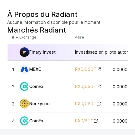
À Propos du Radiant
Aucune information disponible pour le moment.
Marchés Radiant
#
Exchange
Paire
Finary Invest
Investissez en pilote automat
MEXC
RXD
/
USDT
1
0,0000659
CoinEx
RXD
/
USDT
2
0,0000657
Nonkyc.io
RXD
/
USDT
3
0,0000660
CoinEx
RXD
/
BTC
4
0,0000654