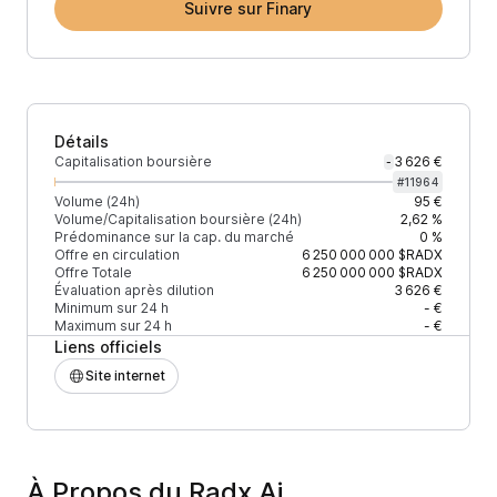
Suivre sur Finary
Détails
Capitalisation boursière
3 626 €
-
#
11964
Volume (24h)
95 €
Volume/Capitalisation boursière (24h)
2,62 %
Prédominance sur la cap. du marché
0 %
Offre en circulation
6 250 000 000
$RADX
Offre Totale
6 250 000 000
$RADX
Évaluation après dilution
3 626 €
Minimum sur 24 h
- €
Maximum sur 24 h
- €
Liens officiels
Site internet
À Propos du Radx Ai