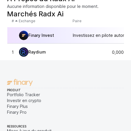
Aucune information disponible pour le moment.
Marchés Radx Ai
#
Exchange
Paire
Finary Invest
Investissez en pilote automat
Raydium
1
0,000000
PRODUIT
Portfolio Tracker
Investir en crypto
Finary Plus
Finary Pro
RESSOURCES
Mises à jour du produit