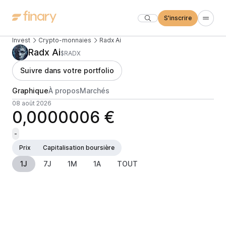
S'inscrire
Invest
Crypto-monnaies
Radx Ai
Radx Ai
$RADX
Suivre dans votre portfolio
Graphique
À propos
Marchés
08 août 2026
0,0000006 €
-
Prix
Capitalisation boursière
1J
7J
1M
1A
TOUT