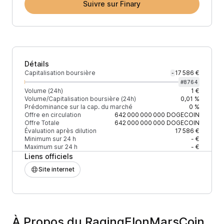
Suivre sur Finary
Détails
Capitalisation boursière
17 586 €
-
#
8764
Volume (24h)
1 €
Volume/Capitalisation boursière (24h)
0,01 %
Prédominance sur la cap. du marché
0 %
Offre en circulation
642 000 000 000
DOGECOIN
Offre Totale
642 000 000 000
DOGECOIN
Évaluation après dilution
17 586 €
Minimum sur 24 h
- €
Maximum sur 24 h
- €
Liens officiels
Site internet
À Propos du RagingElonMarsCoin