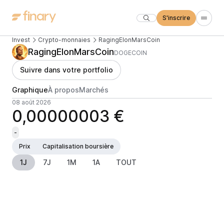
S'inscrire
Invest
Crypto-monnaies
RagingElonMarsCoin
RagingElonMarsCoin
DOGECOIN
Suivre dans votre portfolio
Graphique
À propos
Marchés
08 août 2026
0,00000003 €
-
Prix
Capitalisation boursière
1J
7J
1M
1A
TOUT