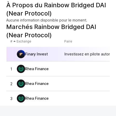
À Propos du Rainbow Bridged DAI
(Near Protocol)
Aucune information disponible pour le moment.
Marchés Rainbow Bridged DAI
(Near Protocol)
#
Exchange
Paire
Finary Invest
Investissez en pilote automat
Rhea Finance
1
1,0
Rhea Finance
2
1,0
Rhea Finance
3
1,0