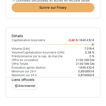
Données sécurisées et accès en lecture seule
Suivre sur Finary
Détails
Capitalisation boursière
1 846 432 €
-0,40 %
#
Volume (24h)
7 018 €
Volume/Capitalisation boursière (24h)
0,38 %
Prédominance sur la cap. du marché
0 %
Offre en circulation
2 130 198
DAI
Offre Totale
2 130 198
DAI
Évaluation après dilution
1 846 432 €
Minimum sur 24 h
0,850893 €
Maximum sur 24 h
0,879689 €
Liens officiels
Site internet