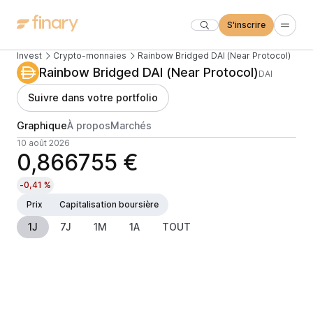
S'inscrire
Invest
Crypto-monnaies
Rainbow Bridged DAI (Near Protocol)
Rainbow Bridged DAI (Near Protocol)
DAI
Suivre dans votre portfolio
Graphique
À propos
Marchés
10 août 2026
0,866755 €
-0,41 %
Prix
Capitalisation boursière
1J
7J
1M
1A
TOUT