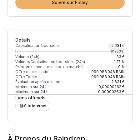
Suivre sur Finary
Détails
Capitalisation boursière
2 631 €
-
#
12539
Volume (24h)
33 €
Volume/Capitalisation boursière (24h)
1,27 %
Prédominance sur la cap. du marché
0 %
Offre en circulation
999 988 046
RAIN
Offre Totale
999 988 046
RAIN
Évaluation après dilution
2 631 €
Minimum sur 24 h
0,00000262 €
Maximum sur 24 h
0,00000263 €
Liens officiels
Site internet
À Propos du Raindrop