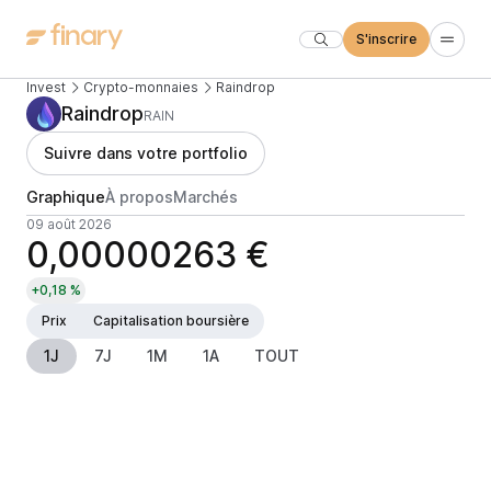
S'inscrire
Invest
Crypto-monnaies
Raindrop
Raindrop
RAIN
Suivre dans votre portfolio
Graphique
À propos
Marchés
09 août 2026
0,00000263 €
+0,18 %
Prix
Capitalisation boursière
1J
7J
1M
1A
TOUT