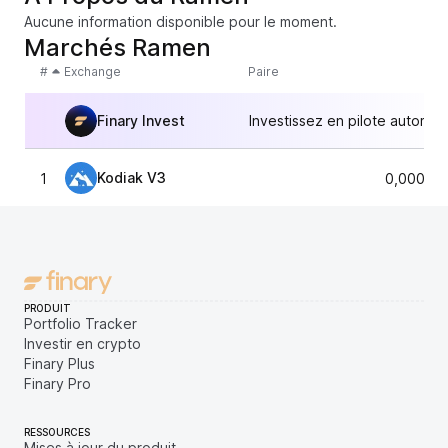
Aucune information disponible pour le moment.
Marchés Ramen
#
Exchange
Paire
Finary Invest
Investissez en pilote automat
Kodiak V3
1
0,00028
PRODUIT
Portfolio Tracker
Investir en crypto
Finary Plus
Finary Pro
RESSOURCES
Mises à jour du produit