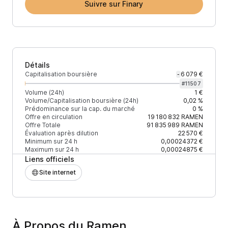
Suivre sur Finary
Détails
Capitalisation boursière
6 079 €
-
#
11507
Volume (24h)
1 €
Volume/Capitalisation boursière (24h)
0,02 %
Prédominance sur la cap. du marché
0 %
Offre en circulation
19 180 832
RAMEN
Offre Totale
91 835 989
RAMEN
Évaluation après dilution
22 570 €
Minimum sur 24 h
0,00024372 €
Maximum sur 24 h
0,00024875 €
Liens officiels
Site internet
À Propos du Ramen