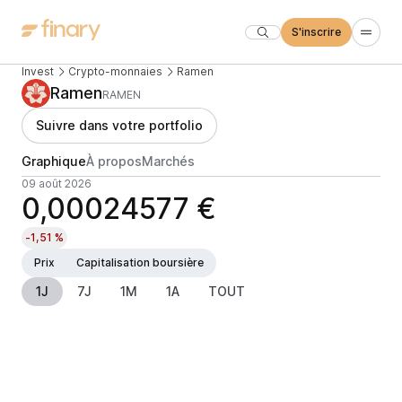
S'inscrire
Invest
Crypto-monnaies
Ramen
Ramen
RAMEN
Suivre dans votre portfolio
Graphique
À propos
Marchés
09 août 2026
0,00024577 €
-1,51 %
Prix
Capitalisation boursière
1J
7J
1M
1A
TOUT