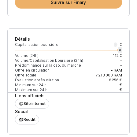
Suivre sur Finary
Détails
Capitalisation boursière
- €
-
#
Volume (24h)
112 €
Volume/Capitalisation boursière (24h)
-
Prédominance sur la cap. du marché
-
Offre en circulation
-
RAM
Offre Totale
7 213 000
RAM
Évaluation après dilution
6 256 €
Minimum sur 24 h
- €
Maximum sur 24 h
- €
Liens officiels
Site internet
Social
Reddit