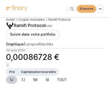
S'inscrire
Invest
Crypto-monnaies
Ramifi Protocol
Ramifi Protocol
RAM
Suivre dans votre portfolio
Graphique
À propos
Marchés
09 août 2026
0,00086728 €
-
Prix
Capitalisation boursière
1J
7J
1M
1A
TOUT