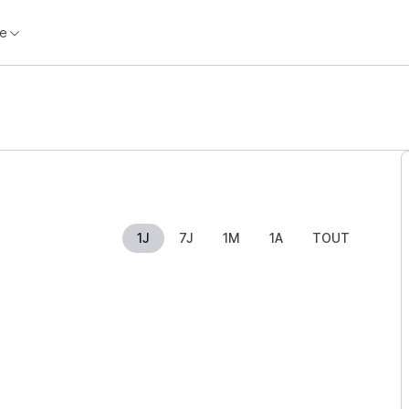
e
1J
7J
1M
1A
TOUT