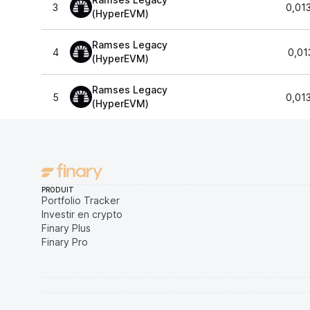
3
0,01
(HyperEVM)
Ramses Legacy
4
0,01
(HyperEVM)
Ramses Legacy
5
0,01
(HyperEVM)
PRODUIT
Portfolio Tracker
Investir en crypto
Finary Plus
Finary Pro