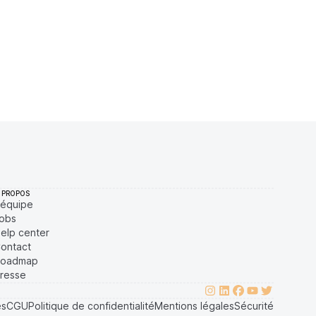
$
4,25 %
Récemment
ÉLEVÉE
$
16,24 %
Récemment
ÉLEVÉE
$
7,29 %
Récemment
ÉLEVÉE
 PROPOS
'équipe
obs
elp center
ontact
oadmap
resse
es
CGU
Politique de confidentialité
Mentions légales
Sécurité