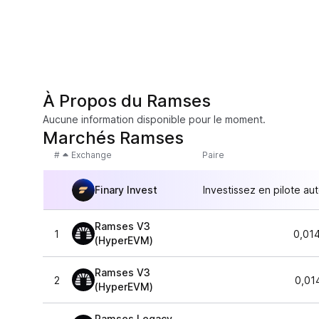
À Propos du Ramses
Aucune information disponible pour le moment.
Marchés Ramses
#
Exchange
Paire
Finary Invest
Investissez en pilote au
Ramses V3
1
0,01
(HyperEVM)
Ramses V3
2
0,01
(HyperEVM)
Ramses Legacy