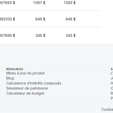
367695 $
1 097 $
1 093 $
518 
392533 $
949 $
946 $
1 978 
367699 $
346 $
345 $
888 
RESSOURCES
À
Mises à jour du produit
L
Blog
J
Calculatrice d'intérêts composés
H
Simulateur de patrimoine
C
Calculateur de budget
R
P
Cooki