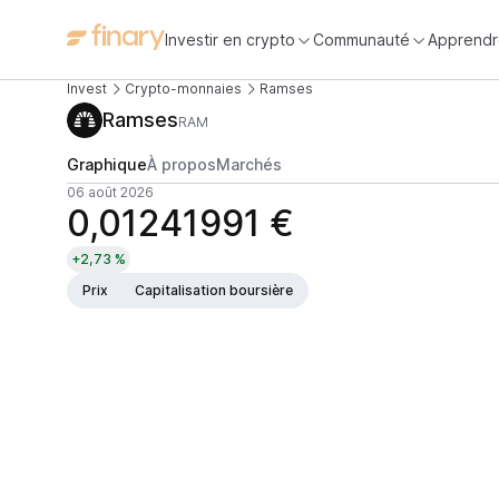
Investir en crypto
Communauté
Apprendr
Invest
Crypto-monnaies
Ramses
Ramses
RAM
Graphique
À propos
Marchés
06 août 2026
0,01241991 €
+2,73 %
Prix
Capitalisation boursière