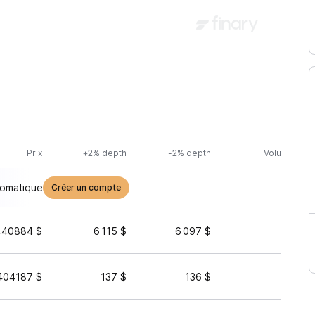
Prix
+2% depth
-2% depth
Volume (24h
tomatique
Créer un compte
440884 $
6 115 $
6 097 $
9 494 
404187 $
137 $
136 $
2 167 