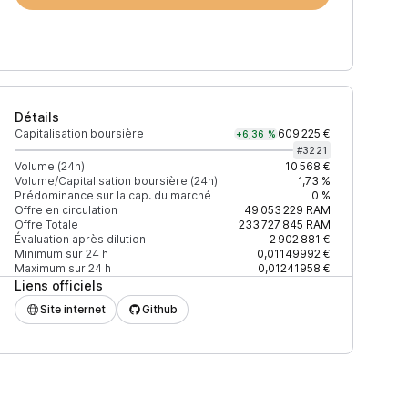
Détails
Capitalisation boursière
609 225 €
+6,36 %
#
3221
Volume (24h)
10 568 €
Volume/Capitalisation boursière (24h)
1,73 %
Prédominance sur la cap. du marché
0 %
)
% du volume
Confiance
Mis à jour
Offre en circulation
49 053 229
RAM
Offre Totale
233 727 845
RAM
Évaluation après dilution
2 902 881 €
Minimum sur 24 h
0,01149992 €
Maximum sur 24 h
0,01241958 €
Liens officiels
$
77,95 %
Récemment
ÉLEVÉE
Site internet
Github
$
17,79 %
Récemment
ÉLEVÉE