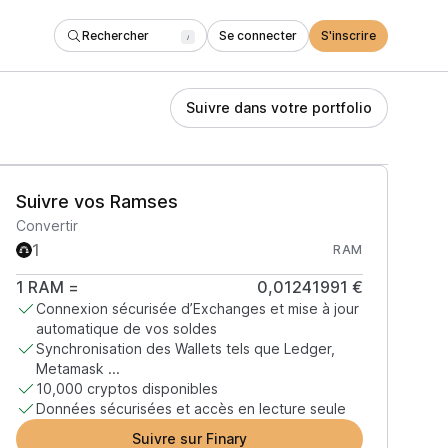
Rechercher
Se connecter
S'inscrire
/
Suivre dans votre portfolio
Suivre vos Ramses
Convertir
RAM
1
RAM
=
0,01241991 €
Connexion sécurisée d’Exchanges et mise à jour
automatique de vos soldes
Synchronisation des Wallets tels que Ledger,
Metamask ...
10,000 cryptos disponibles
Données sécurisées et accès en lecture seule
Suivre sur Finary