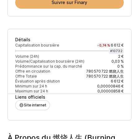
Suivre sur Finary
Détails
Capitalisation boursière
6 612 €
-0,74 %
#
10732
Volume (24h)
2 €
Volume/Capitalisation boursière (24h)
0,03 %
Prédominance sur la cap. du marché
0 %
Offre en circulation
780 570 722
燃烧人生
Offre Totale
780 570 722
燃烧人生
Évaluation après dilution
6 612 €
Minimum sur 24 h
0,00000846 €
Maximum sur 24 h
0,00000858 €
Liens officiels
Site internet
À Propos du 燃烧人生 (Burning