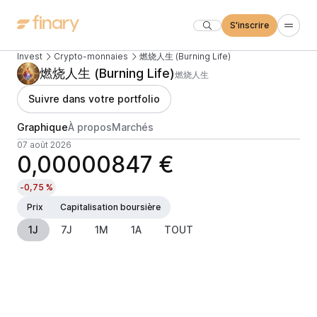
S'inscrire
Invest
Crypto-monnaies
燃烧人生 (Burning Life)
燃烧人生 (Burning Life)
燃烧人生
Suivre dans votre portfolio
Graphique
À propos
Marchés
07 août 2026
0,00000847 €
-0,75 %
Prix
Capitalisation boursière
1J
7J
1M
1A
TOUT