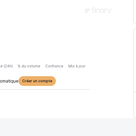
e (24h)
% du volume
Confiance
Mis à jour
tomatique
Créer un compte