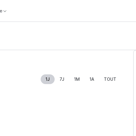
e
1J
7J
1M
1A
TOUT