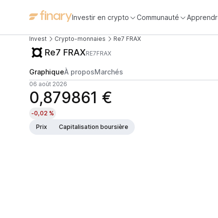
Investir en crypto
Communauté
Apprendr
Invest
Crypto-monnaies
Re7 FRAX
Re7 FRAX
RE7FRAX
Graphique
À propos
Marchés
06 août 2026
0,879861 €
-0,02 %
Prix
Capitalisation boursière