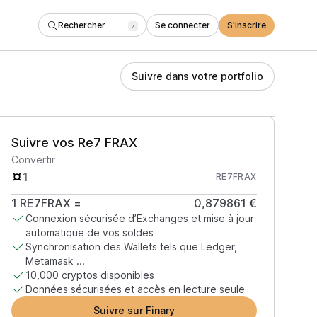
Rechercher
Se connecter
S'inscrire
/
Suivre dans votre portfolio
Suivre vos Re7 FRAX
Convertir
RE7FRAX
1
RE7FRAX
=
0,879861 €
Connexion sécurisée d’Exchanges et mise à jour
automatique de vos soldes
Synchronisation des Wallets tels que Ledger,
Metamask ...
10,000 cryptos disponibles
Données sécurisées et accès en lecture seule
Suivre sur Finary