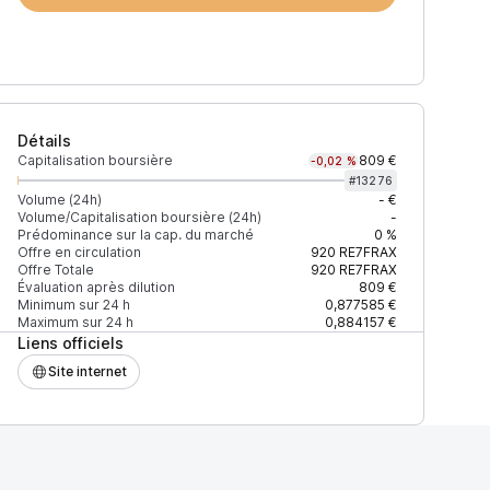
Détails
Capitalisation boursière
809 €
-0,02 %
#
13276
Volume (24h)
- €
Volume/Capitalisation boursière (24h)
-
Prédominance sur la cap. du marché
0 %
Offre en circulation
920
RE7FRAX
Offre Totale
920
RE7FRAX
Évaluation après dilution
809 €
Minimum sur 24 h
0,877585 €
Maximum sur 24 h
0,884157 €
Liens officiels
Site internet