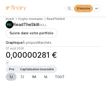
S'inscrire
Invest
Crypto-monnaies
ReadTheSkill
ReadTheSkill
SKILL
Suivre dans votre portfolio
Graphique
À propos
Marchés
07 août 2026
0,00000281 €
-
Prix
Capitalisation boursière
1J
7J
1M
1A
TOUT