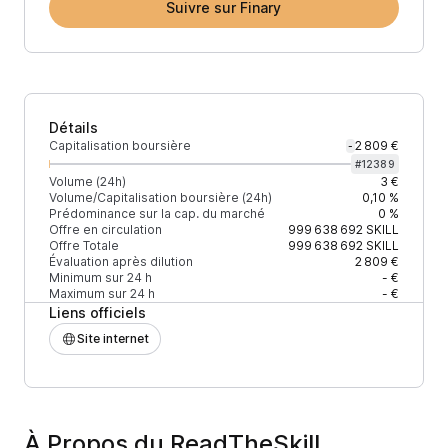
Suivre sur Finary
Détails
Capitalisation boursière
2 809 €
-
#
12389
Volume (24h)
3 €
Volume/Capitalisation boursière (24h)
0,10 %
Prédominance sur la cap. du marché
0 %
Offre en circulation
999 638 692
SKILL
Offre Totale
999 638 692
SKILL
Évaluation après dilution
2 809 €
Minimum sur 24 h
- €
Maximum sur 24 h
- €
Liens officiels
Site internet
À Propos du ReadTheSkill