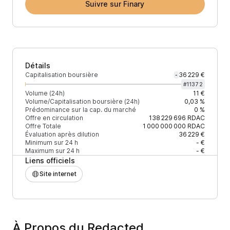
Suivre sur Finary
Détails
Capitalisation boursière
36 229 €
-
#
11372
Volume (24h)
11 €
Volume/Capitalisation boursière (24h)
0,03 %
Prédominance sur la cap. du marché
0 %
Offre en circulation
138 229 696
RDAC
Offre Totale
1 000 000 000
RDAC
Évaluation après dilution
36 229 €
Minimum sur 24 h
- €
Maximum sur 24 h
- €
Liens officiels
Site internet
À Propos du Redacted