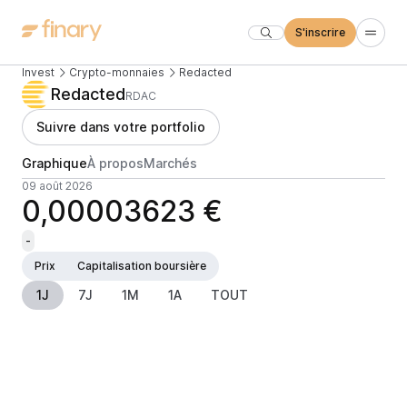
S'inscrire
Invest
Crypto-monnaies
Redacted
Redacted
RDAC
Suivre dans votre portfolio
Graphique
À propos
Marchés
09 août 2026
0,00003623 €
-
Prix
Capitalisation boursière
1J
7J
1M
1A
TOUT