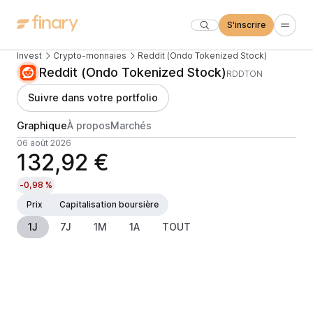
S'inscrire
Invest
Crypto-monnaies
Reddit (Ondo Tokenized Stock)
Reddit (Ondo Tokenized Stock)
RDDTON
Suivre dans votre portfolio
Graphique
À propos
Marchés
06 août 2026
132,92 €
-0,98 %
Prix
Capitalisation boursière
1J
7J
1M
1A
TOUT