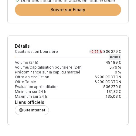
Données sécurisées et accès en lecture seule
Suivre sur Finary
Détails
Capitalisation boursière
836 279 €
-0,97 %
#
2881
Volume (24h)
48 189 €
Volume/Capitalisation boursière (24h)
5,76 %
Prédominance sur la cap. du marché
0 %
Offre en circulation
6 290
RDDTON
Offre Totale
6 290
RDDTON
Évaluation après dilution
836 279 €
Minimum sur 24 h
131,32 €
Maximum sur 24 h
135,03 €
Liens officiels
Site internet