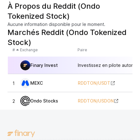
À Propos du Reddit (Ondo
Tokenized Stock)
Aucune information disponible pour le moment.
Marchés Reddit (Ondo Tokenized
Stock)
#
Exchange
Paire
Finary Invest
Investissez en pilote automat
MEXC
RDDTON
/
USDT
1
Ondo Stocks
RDDTON
/
USDON
2