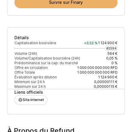
Suivre sur Finary
Détails
Capitalisation boursière
1 124 900 €
+0,52 %
#
2594
Volume (24h)
564 €
Volume/Capitalisation boursière (24h)
0,05 %
Prédominance sur la cap. du marché
0 %
Offre en circulation
1 000 000 000 000
RFD
Offre Totale
1 000 000 000 000
RFD
Évaluation après dilution
1 124 900 €
Minimum sur 24 h
0,00000111 €
Maximum sur 24 h
0,00000115 €
Liens officiels
Site internet
À Propos du Refund