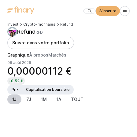
S'inscrire
Invest
Crypto-monnaies
Refund
Refund
RFD
Suivre dans votre portfolio
Graphique
À propos
Marchés
06 août 2026
0,00000112 €
+0,52 %
Prix
Capitalisation boursière
1J
7J
1M
1A
TOUT