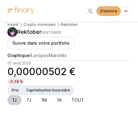
S'inscrire
Invest
Crypto-monnaies
Rektober
Rektober
REKTOBER
Suivre dans votre portfolio
Graphique
À propos
Marchés
07 août 2026
0,00000502 €
-0,58 %
Prix
Capitalisation boursière
1J
7J
1M
1A
TOUT