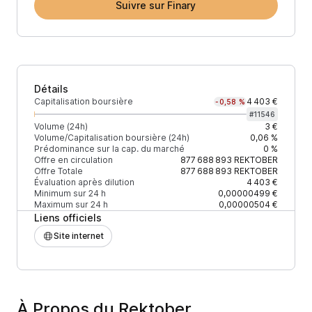
Suivre sur Finary
Détails
Capitalisation boursière
4 403 €
-0,58 %
#
11546
Volume (24h)
3 €
Volume/Capitalisation boursière (24h)
0,06 %
Prédominance sur la cap. du marché
0 %
Offre en circulation
877 688 893
REKTOBER
Offre Totale
877 688 893
REKTOBER
Évaluation après dilution
4 403 €
Minimum sur 24 h
0,00000499 €
Maximum sur 24 h
0,00000504 €
Liens officiels
Site internet
À Propos du Rektober