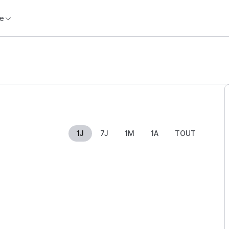
e
1J
7J
1M
1A
TOUT