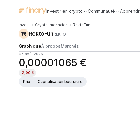
Investir en crypto
Communauté
Apprendr
Invest
Crypto-monnaies
RektoFun
RektoFun
REKTO
Graphique
À propos
Marchés
06 août 2026
0,00001065 €
-2,90 %
Prix
Capitalisation boursière