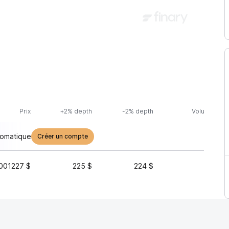
Prix
+2% depth
-2% depth
Volume (24h
tomatique
Créer un compte
001227 $
225 $
224 $
144 