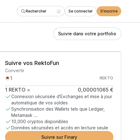
Rechercher
Se connecter
S'inscrire
/
Suivre dans votre portfolio
Suivre vos RektoFun
Convertir
REKTO
1
REKTO
=
0,00001065 €
Connexion sécurisée d’Exchanges et mise à jour
automatique de vos soldes
Synchronisation des Wallets tels que Ledger,
Metamask ...
10,000 cryptos disponibles
Données sécurisées et accès en lecture seule
Suivre sur Finary