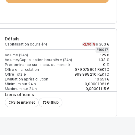
Détails
Capitalisation boursière
9 363 €
-2,90 %
#
10017
Volume (24h)
125 €
Volume/Capitalisation boursière (24h)
1,33 %
Prédominance sur la cap. du marché
0 %
)
% du volume
Confiance
Mis à jour
Offre en circulation
879 075 801
REKTO
Offre Totale
999 998 210
REKTO
Évaluation après dilution
10 651 €
Minimum sur 24 h
0,00001061 €
Maximum sur 24 h
0,00001115 €
Liens officiels
$
100,01 %
Récemment
ÉLEVÉE
Site internet
Github