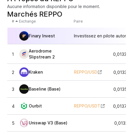
Aucune information disponible pour le moment.
Marchés REPPO
#
Exchange
Paire
Finary Invest
Investissez en pilote automat
Aerodrome
1
0,013337
Slipstream 2
Kraken
REPPO
/
USD
2
0,013369
Baseline (Base)
3
0,013582
Ourbit
REPPO
/
USDT
4
0,013781
Uniswap V3 (Base)
5
0,013342