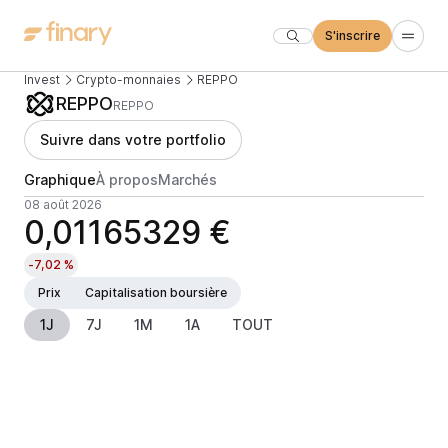
S'inscrire
Invest
Crypto-monnaies
REPPO
REPPO
REPPO
Suivre dans votre portfolio
Graphique
À propos
Marchés
08 août 2026
0,01165329 €
-7,02 %
Prix
Capitalisation boursière
1J
7J
1M
1A
TOUT