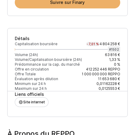
Suivre sur Finary
Détails
Capitalisation boursière
4 804 258 €
-7,01 %
#
1502
Volume (24h)
63 816 €
Volume/Capitalisation boursière (24h)
1,33 %
Prédominance sur la cap. du marché
0 %
Offre en circulation
412 252 446
REPPO
Offre Totale
1 000 000 000
REPPO
Évaluation après dilution
11 653 680 €
Minimum sur 24 h
0,01162228 €
Maximum sur 24 h
0,0125553 €
Liens officiels
Site internet
À Propos du REPPO