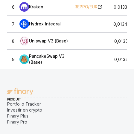
Kraken
REPPO
/
EUR
6
0,013394
Hydrex Integral
7
0,013447
Uniswap V3 (Base)
8
0,013528
PancakeSwap V3
9
0,013572
(Base)
PRODUIT
Portfolio Tracker
Investir en crypto
Finary Plus
Finary Pro