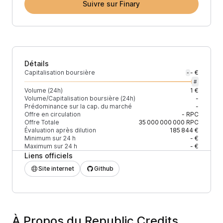
Suivre sur Finary
Détails
Capitalisation boursière
- €
-
#
Volume (24h)
1 €
Volume/Capitalisation boursière (24h)
-
Prédominance sur la cap. du marché
-
Offre en circulation
-
RPC
Offre Totale
35 000 000 000
RPC
Évaluation après dilution
185 844 €
Minimum sur 24 h
- €
Maximum sur 24 h
- €
Liens officiels
Site internet
Github
À Propos du Republic Credits