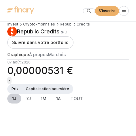
S'inscrire
Invest
Crypto-monnaies
Republic Credits
Republic Credits
RPC
Suivre dans votre portfolio
Graphique
À propos
Marchés
07 août 2026
0,00000531 €
-
Prix
Capitalisation boursière
1J
7J
1M
1A
TOUT