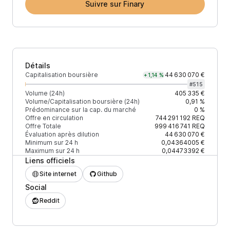
Suivre sur Finary
Détails
Capitalisation boursière
44 630 070 €
+1,14 %
#
515
Volume (24h)
405 335 €
Volume/Capitalisation boursière (24h)
0,91 %
Prédominance sur la cap. du marché
0 %
Offre en circulation
744 291 192
REQ
Offre Totale
999 416 741
REQ
Évaluation après dilution
44 630 070 €
Minimum sur 24 h
0,04364005 €
Maximum sur 24 h
0,04473392 €
Liens officiels
Site internet
Github
Social
Reddit