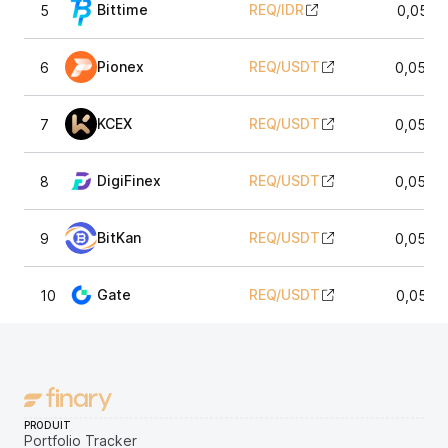
Bittime
REQ
/
IDR
5
0,0513
Pionex
REQ
/
USDT
6
0,0514
KCEX
REQ
/
USDT
7
0,0514
DigiFinex
REQ
/
USDT
8
0,0514
BitKan
REQ
/
USDT
9
0,0515
Gate
REQ
/
USDT
10
0,0515
PRODUIT
Portfolio Tracker