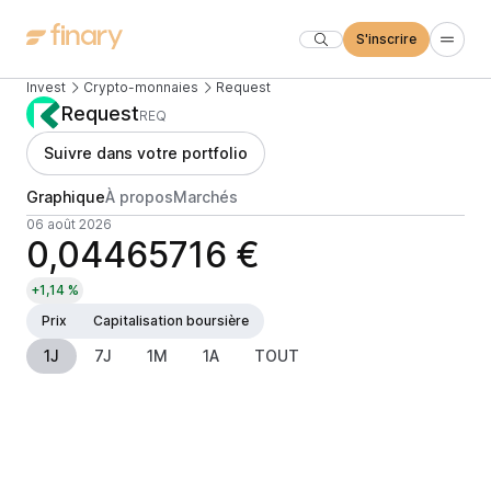
S'inscrire
Invest
Crypto-monnaies
Request
Request
REQ
Suivre dans votre portfolio
Graphique
À propos
Marchés
06 août 2026
0,04465716 €
+1,14 %
Prix
Capitalisation boursière
1J
7J
1M
1A
TOUT