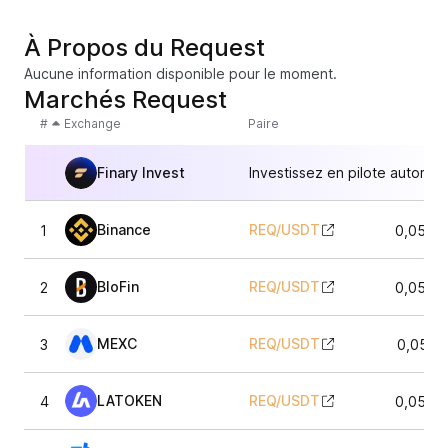
À Propos du Request
Aucune information disponible pour le moment.
Marchés Request
#
Exchange
Paire
Finary Invest
Investissez en pilote automat
Binance
REQ
/
USDT
1
0,0515
BloFin
REQ
/
USDT
2
0,0515
MEXC
REQ
/
USDT
3
0,0511
LATOKEN
REQ
/
USDT
4
0,0514